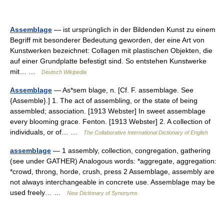
Assemblage
— ist ursprünglich in der Bildenden Kunst zu einem
Begriff mit besonderer Bedeutung geworden, der eine Art von
Kunstwerken bezeichnet: Collagen mit plastischen Objekten, die
auf einer Grundplatte befestigt sind. So entstehen Kunstwerke
mit… …
Deutsch Wikipedia
Assemblage
— As*sem blage, n. [Cf. F. assemblage. See
{Assemble}.] 1. The act of assembling, or the state of being
assembled; association. [1913 Webster] In sweet assemblage
every blooming grace. Fenton. [1913 Webster] 2. A collection of
individuals, or of… …
The Collaborative International Dictionary of English
assemblage
— 1 assembly, collection, congregation, gathering
(see under GATHER) Analogous words: *aggregate, aggregation:
*crowd, throng, horde, crush, press 2 Assemblage, assembly are
not always interchangeable in concrete use. Assemblage may be
used freely… …
New Dictionary of Synonyms