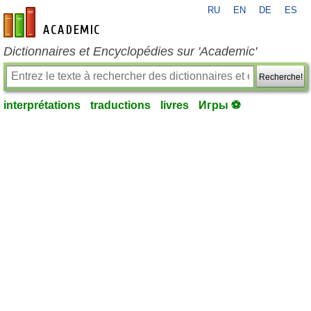
RU
EN
DE
ES
fr-academic.com
Dictionnaires et Encyclopédies sur 'Academic'
Recherche!
interprétations
traductions
livres
Игры ⚽