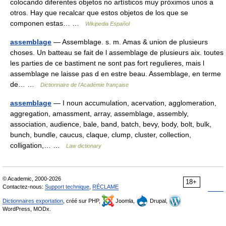
colocando diferentes objetos no artísticos muy próximos unos a
otros. Hay que recalcar que estos objetos de los que se
componen estas… …
Wikipedia Español
assemblage
— Assemblage. s. m. Amas & union de plusieurs
choses. Un batteau se fait de l assemblage de plusieurs aix. toutes
les parties de ce bastiment ne sont pas fort regulieres, mais l
assemblage ne laisse pas d en estre beau. Assemblage, en terme
de… …
Dictionnaire de l'Académie française
assemblage
— I noun accumulation, acervation, agglomeration,
aggregation, amassment, array, assemblage, assembly,
association, audience, bale, band, batch, bevy, body, bolt, bulk,
bunch, bundle, caucus, claque, clump, cluster, collection,
colligation,… …
Law dictionary
© Academic, 2000-2026
18+
Contactez-nous:
Support technique
,
RÉCLAME
Dictionnaires exportation
, créé sur PHP,
Joomla,
Drupal,
WordPress, MODx.